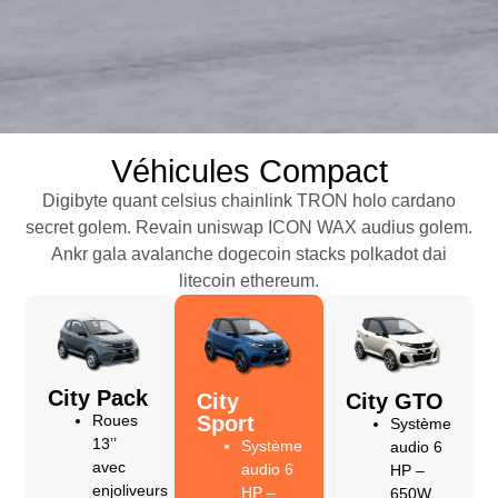
Véhicules Compact
Digibyte quant celsius chainlink TRON holo cardano
secret golem. Revain uniswap ICON WAX audius golem.
Ankr gala avalanche dogecoin stacks polkadot dai
litecoin ethereum.
City Pack
City
City GTO
Roues
Sport
Système
13’’
Système
audio 6
avec
audio 6
HP –
enjoliveurs
HP –
650W