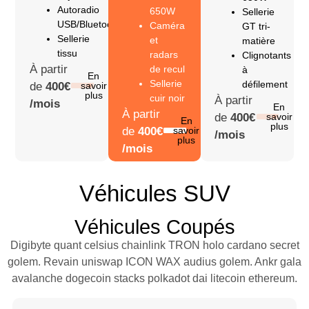
Autoradio
650W
Sellerie
USB/Bluetooth
Caméra
GT tri-
Sellerie
et
matière
tissu
radars
Clignotants
À partir
de recul
à
En
Sellerie
défilement
de
400€
savoir
plus
cuir noir
À partir
/mois
En
À partir
de
400€
savoir
En
plus
de
400€
savoir
/mois
plus
/mois
Véhicules SUV
Véhicules Coupés
Digibyte quant celsius chainlink TRON holo cardano secret
golem. Revain uniswap ICON WAX audius golem. Ankr gala
avalanche dogecoin stacks polkadot dai litecoin ethereum.